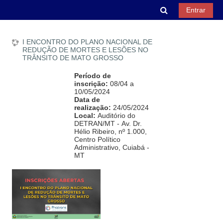
Ir para o conteúdo principal
Alternar entra
Entrar
I ENCONTRO DO PLANO NACIONAL DE
REDUÇÃO DE MORTES E LESÕES NO
TRÂNSITO DE MATO GROSSO
Período de
inscrição:
08/04 a
10/05/2024
Data de
realização:
24/05/2024
Local:
Auditório do
DETRAN/MT - Av. Dr.
Hélio Ribeiro, nº 1.000,
Centro Político
Administrativo, Cuiabá -
MT