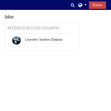
Ir para o conteúdo principal
Alternar entrada d
Entrar
bike
INTERESSES DO USUÁRIO
Leandro Santos Dalpiaz