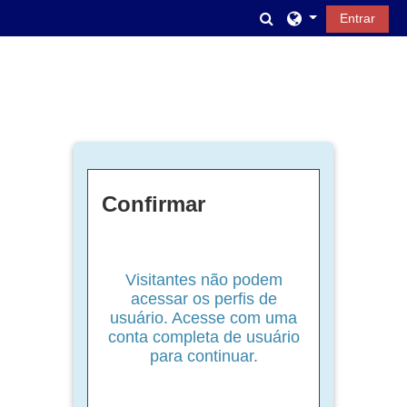
Ir para o conteúdo principal
Alternar entrada d
Entrar
Confirmar
Visitantes não podem
acessar os perfis de
usuário. Acesse com uma
conta completa de usuário
para continuar.