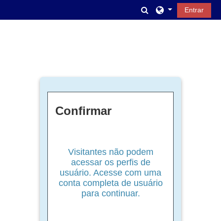
Ir para o conteúdo principal
Alternar entrada d
Entrar
Confirmar
Visitantes não podem
acessar os perfis de
usuário. Acesse com uma
conta completa de usuário
para continuar.