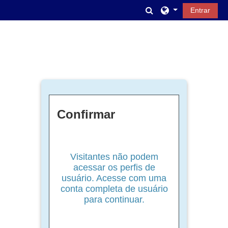
Ir para o conteúdo principal
Alternar entrada d
Entrar
Confirmar
Visitantes não podem
acessar os perfis de
usuário. Acesse com uma
conta completa de usuário
para continuar.