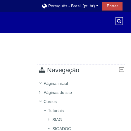
Português - Brasil ‎(pt_br)‎
Entrar
Alter
Navegação
Página inicial
Páginas do site
Cursos
Tutoriais
SIAG
SIGADOC