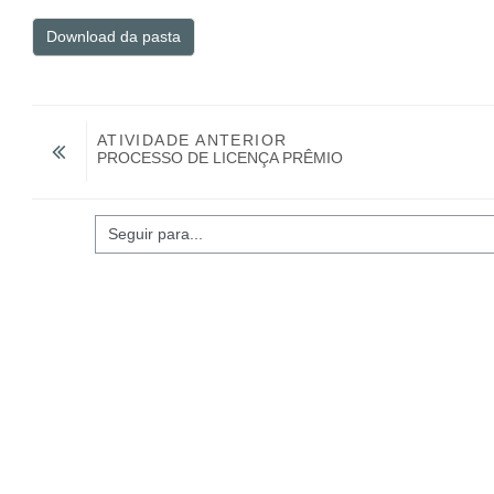
Download da pasta
ATIVIDADE ANTERIOR
PROCESSO DE LICENÇA PRÊMIO
guir para...